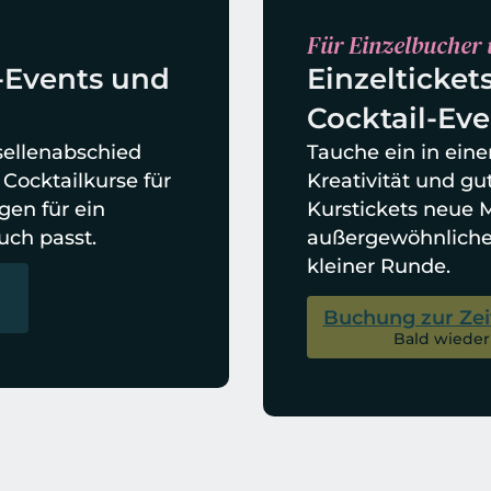
Für Einzelbucher 
-Events und 
Einzeltickets
Cocktail-Eve
ellenabschied 
Tauche ein in eine
ocktailkurse für 
Kreativität und gu
n für ein 
Kurstickets neue
uch passt.
außergewöhnliche Co
kleiner Runde.
Buchung zur Zei
Bald wieder