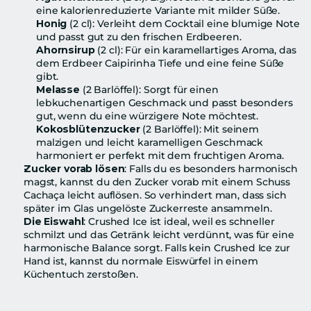
eine kalorienreduzierte Variante mit milder Süße.
Honig
 (2 cl): Verleiht dem Cocktail eine blumige Note 
und passt gut zu den frischen Erdbeeren.
Ahornsirup
 (2 cl): Für ein karamellartiges Aroma, das 
dem Erdbeer Caipirinha Tiefe und eine feine Süße 
gibt.
Melasse
 (2 Barlöffel): Sorgt für einen 
lebkuchenartigen Geschmack und passt besonders 
gut, wenn du eine würzigere Note möchtest.
Kokosblütenzucker
 (2 Barlöffel): Mit seinem 
malzigen und leicht karamelligen Geschmack 
harmoniert er perfekt mit dem fruchtigen Aroma.
Zucker vorab lösen
: Falls du es besonders harmonisch 
magst, kannst du den Zucker vorab mit einem Schuss 
Cachaça leicht auflösen. So verhindert man, dass sich 
später im Glas ungelöste Zuckerreste ansammeln.
Die Eiswahl
: Crushed Ice ist ideal, weil es schneller 
schmilzt und das Getränk leicht verdünnt, was für eine 
harmonische Balance sorgt. Falls kein Crushed Ice zur 
Hand ist, kannst du normale Eiswürfel in einem 
Küchentuch zerstoßen.