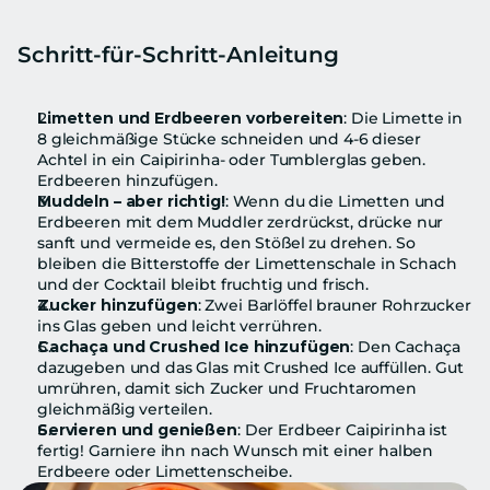
Schritt-für-Schritt-Anleitung
Limetten und Erdbeeren vorbereiten
: Die Limette in 
8 gleichmäßige Stücke schneiden und 4-6 dieser 
Achtel in ein Caipirinha- oder Tumblerglas geben. 
Erdbeeren hinzufügen.
Muddeln – aber richtig!
: Wenn du die Limetten und 
Erdbeeren mit dem Muddler zerdrückst, drücke nur 
sanft und vermeide es, den Stößel zu drehen. So 
bleiben die Bitterstoffe der Limettenschale in Schach 
und der Cocktail bleibt fruchtig und frisch.
Zucker hinzufügen
: Zwei Barlöffel brauner Rohrzucker 
ins Glas geben und leicht verrühren.
Cachaça und Crushed Ice hinzufügen
: Den Cachaça 
dazugeben und das Glas mit Crushed Ice auffüllen. Gut 
umrühren, damit sich Zucker und Fruchtaromen 
gleichmäßig verteilen.
Servieren und genießen
: Der Erdbeer Caipirinha ist 
fertig! Garniere ihn nach Wunsch mit einer halben 
Erdbeere oder Limettenscheibe.