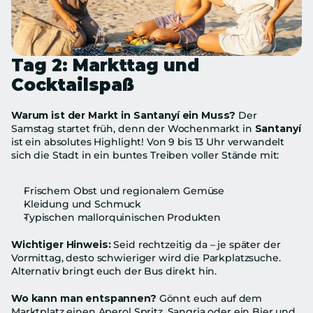
Tag 2: Markttag und 
Cocktailspaß
Warum ist der Markt in Santanyí ein Muss?
 Der 
Samstag startet früh, denn der Wochenmarkt in 
Santanyí
ist ein absolutes Highlight! Von 9 bis 13 Uhr verwandelt 
sich die Stadt in ein buntes Treiben voller Stände mit:
Frischem Obst und regionalem Gemüse
Kleidung und Schmuck
Typischen mallorquinischen Produkten
Wichtiger Hinweis:
 Seid rechtzeitig da – je später der 
Vormittag, desto schwieriger wird die Parkplatzsuche. 
Alternativ bringt euch der Bus direkt hin.
Wo kann man entspannen?
 Gönnt euch auf dem 
Marktplatz einen Aperol Spritz, Sangria oder ein Bier und 