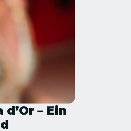
d’Or – Ein 
d 