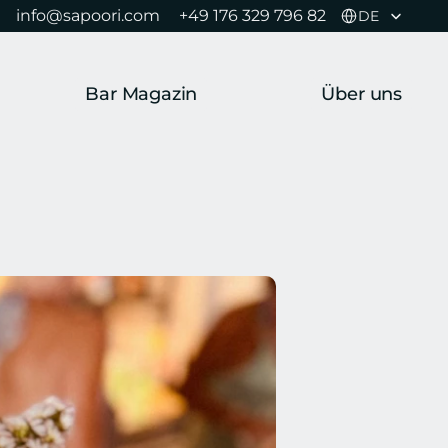
Select Language
info@sapoori.com 
+49 176 329 796 82 
DE
Bar Magazin
Über uns