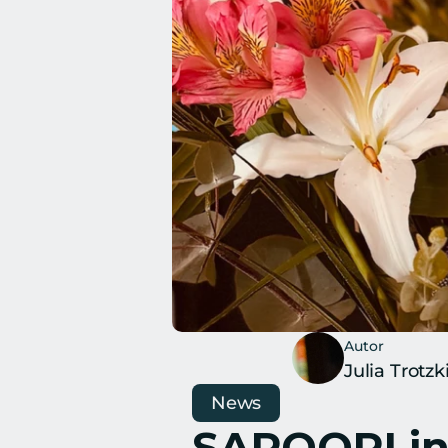
Autor
Julia Trotzk
News
SAPOORI in 